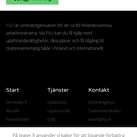
FSU
är centralorganisation för de ca 80 finlandssvenska
amatörteatrarna. Via FSU kan du få hjälp med
uppföranderättigheter, låna pjäser och få tillgång till
teaterevenemang både i Finland och internationellt.
Start
Tjänster
Kontakt
Om teater.fi
Understöd
Sofia Wegelius
Aktuellt
Upphovsrätt
Teaterkoordinator
Pjäsbibliotek
0-30
teater@fsu.fi
På teater.fi använder vi kakor för att löpande förbättra