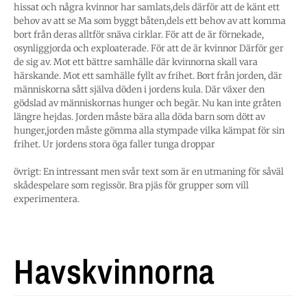
hissat och några kvinnor har samlats,dels därför att de känt ett
behov av att se Ma som byggt båten,dels ett behov av att komma
bort från deras alltför snäva cirklar. För att de är förnekade,
osynliggjorda och exploaterade. För att de är kvinnor Därför ger
de sig av. Mot ett bättre samhälle där kvinnorna skall vara
härskande. Mot ett samhälle fyllt av frihet. Bort från jorden, där
människorna sått själva döden i jordens kula. Där växer den
gödslad av människornas hunger och begär. Nu kan inte gråten
längre hejdas. Jorden måste bära alla döda barn som dött av
hunger,jorden måste gömma alla stympade vilka kämpat för sin
frihet. Ur jordens stora öga faller tunga droppar
övrigt: En intressant men svår text som är en utmaning för såväl
skådespelare som regissör. Bra pjäs för grupper som vill
experimentera.
Havskvinnorna