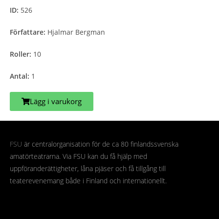
ID:
526
Författare:
Hjalmar Bergman
Roller:
10
Antal:
1
Lägg i varukorg
FSU
är centralorganisation för de ca 80 finlandssvenska
amatörteatrarna. Via FSU kan du få hjälp med
uppföranderättigheter, låna pjäser och få tillgång till
teaterevenemang både i Finland och internationellt.