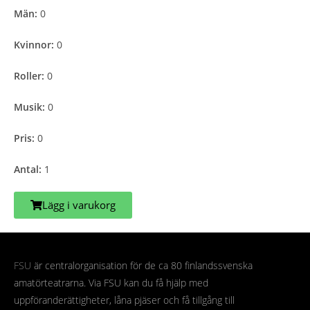
Män:
0
Kvinnor:
0
Roller:
0
Musik:
0
Pris:
0
Antal:
1
Lägg i varukorg
FSU
är centralorganisation för de ca 80 finlandssvenska
amatörteatrarna. Via FSU kan du få hjälp med
uppföranderättigheter, låna pjäser och få tillgång till