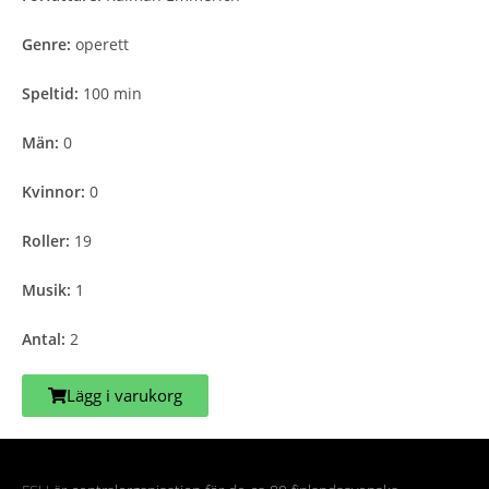
Genre:
operett
Speltid:
100 min
Män:
0
Kvinnor:
0
Roller:
19
Musik:
1
Antal:
2
Lägg i varukorg