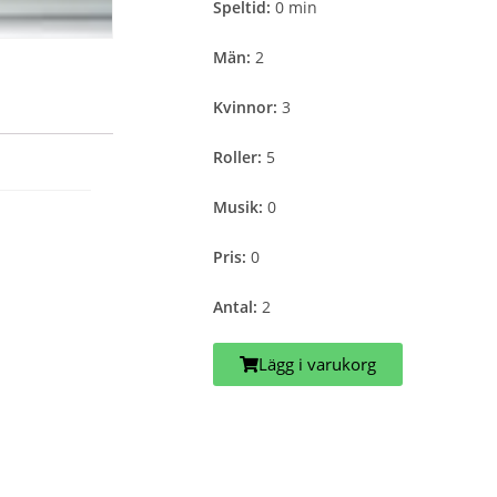
Speltid:
0 min
Män:
2
Kvinnor:
3
Roller:
5
Musik:
0
Pris:
0
Antal:
2
Lägg i varukorg