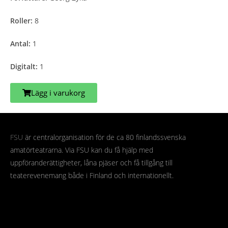
Roller:
8
Antal:
1
Digitalt:
1
Lägg i varukorg
FSU
är centralorganisation för de ca 80 finlandssvenska
amatörteatrarna. Via FSU kan du få hjälp med
uppföranderättigheter, låna pjäser och få tillgång till
teaterevenemang både i Finland och internationellt.