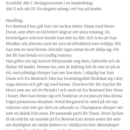
Scenbild: Akt I: Vardagsrummet i en stadsvåning.
Akt II och akt III: En elegant salong i ett hus på landet.
Handling:
Fru Bonivard har gift bort sin vackra dotter Diane med Henri
Duval, som efter en tid bittert ångrar sitt stora misstag. En
besvärligare svärmor kunde han inte ha fått. Och trots att han
försöker sitt yttersta med att vara så oförskämd som möjligt, blir
han inte av med henne. återstår inget annat än att skilja sig. För
det får han betala en rundlig summa.
Han gifter om sig med en förtjusande ung dam, Gabrielle och de
flyttar till landet. Hennes far, som är änkling hör de inte av på en
tid, men plötsligt dimper han ner hos dem. I släptåg har han
Diane och fru Bonivard. Han har besinningslöst förälskat sig i den
unga damen och gift sig med henne. Chocken blir för mycket för
Henri som ser sitt liv förstört i och med att fru Bonivard åter finns
i huset. Men han finner sig och funderar ut en plan att lösa denna
högst pinsamma situation. Också Borganeuf är utled på sin nya
svärmor som inte ger dem en sekunds ro. Champeaux dimper ner
som en skänk från ovan. Ett passande parti för Diane. Henri lyckas
få sin svärfar så rasande på fru Bonivard att denne anser det som
sin skyldighet att rädda dottern ur vilddjurets klor. äktenskapet