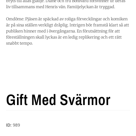
bryts till allas glädje. Diane och fru Bonivard försvinner ur deras
liv tillsammans med Henris vän. Famiijelyckan är tryggad.
Omdöme: Pjäsen är späckad av roliga förvecklingar och komiken
är på sina ställen verkligt dråplig. Intrigen bör framstå klart så att
publiken hinner med i övergångarna. En förutsättning för att
föreställningen skall lyckas är en ledig replikering och ett rätt
snabbt tempo.
Gift Med Svärmor
ID:
989