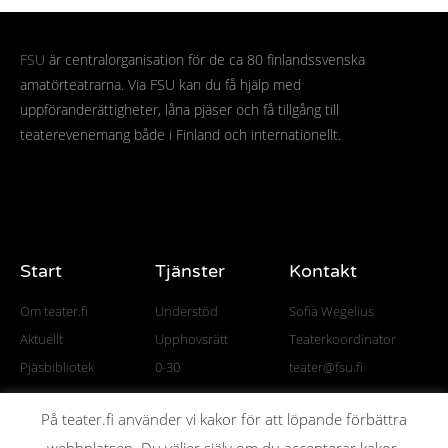
FSU
är centralorganisation för de ca 80 finlandssvenska
amatörteatrarna. Via FSU kan du få hjälp med
uppföranderättigheter, låna pjäser och få tillgång till
teaterevenemang både i Finland och internationellt.
Start
Tjänster
Kontakt
Om teater.fi
Understöd
Sofia Wegelius
Aktuellt
Upphovsrätt
Teaterkoordinator
Pjäsbibliotek
0-30
teater@fsu.fi
På teater.fi använder vi kakor för att löpande förbättra