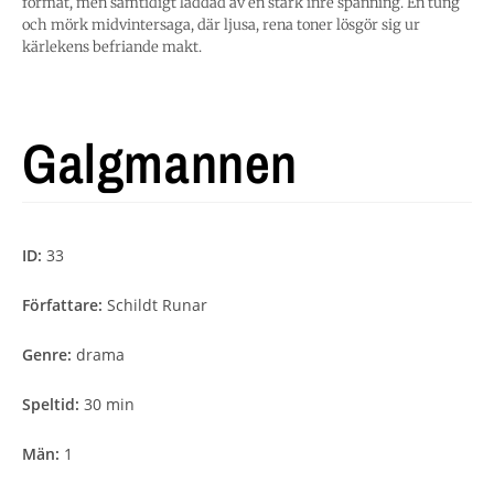
format, men samtidigt laddad av en stark inre spänning. En tung
och mörk midvintersaga, där ljusa, rena toner lösgör sig ur
kärlekens befriande makt.
Galgmannen
ID:
33
Författare:
Schildt Runar
Genre:
drama
Speltid:
30 min
Män:
1