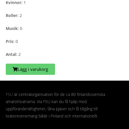
Kvinnor:
1
Roller:
2
Musik:
0
Pris:
0
Antal:
2
Lägg i varukorg
FSU
är centralorganisation för de ca 80 finlandssvenska
amatörteatrarna. Via FSU kan du få hjälp med
uppföranderättigheter, låna pjäser och få tillgång till
teaterevenemang både i Finland och internationellt.