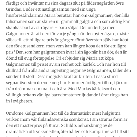
färdigt och inväntar nu sina dagars slut på fädernegården övre
Grindas. Under ett nattligt samtai med sin unga
husföreståndarinna Maria berättar han om Galgmannen, den lilla
talismanen som är skuren ur gammalt galgträ och som aldrig kan
skänkas bort av sin ägare – bara säljas. Det underliga med
Galgmannen är att den för varje gång, när den byter ägare, måste
säljas till ett billigare pris än gången förut översten själv har köpt
den för ett sandkorn, men vem kan längre köpa den för ett lägre
pris? Den som har galgmannen kvar i sin ägo när han dör, den är
dömd till evig förtappelse. Då erbjuder sig Maria att köpa
Galgmannen till priset av sin renhet och kärlek. Och när hon till
skillnad från alla andra ingenting begär av Galgmannen, faller den
sönder till stoft. Dess mqgiska kraft är bruten. I nästa stund
segnar översten döende ner; han kommer äntligen till ro, fjärran
från drömmar om makt och ära. Med Marias kärleksord och
vällingklockans vänliga barndomstoner ljudande i örat rings han
in i evigheten.
Omdöme: Galgmannen hör till de dramatiskt mest helgjutna
verken inom vår finlandssvenska scenkonst. I sin strama form är
den ett mästerprov på Runar Schildts behärskning av de
dramatiska uttrycksmedlen, återhållen och komprimerad till sitt