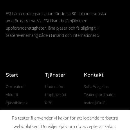
FSU
är centralorganisation för de ca 80 finlandssvenska
amatörteatrarna. Via FSU kan du få hjälp med
uppföranderättigheter, låna pjäser och få tillgång till
teaterevenemang både i Finland och internationellt.
Start
Tjänster
Kontakt
Om teater.fi
Understöd
Sofia Wegelius
Aktuellt
Upphovsrätt
Teaterkoordinator
Pjäsbibliotek
0-30
teater@fsu.fi
På teater.fi använder vi kakor för att löpande förbättra
webbplatsen. Du väljer själv om du accepterar kakor.
© All rights reserved