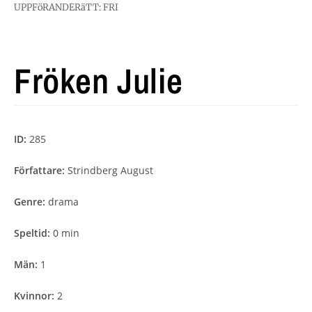
UPPFöRANDERäTT: FRI
Fröken Julie
ID:
285
Författare:
Strindberg August
Genre:
drama
Speltid:
0 min
Män:
1
Kvinnor:
2