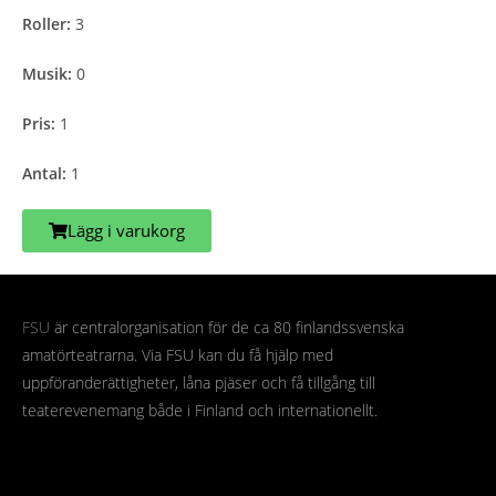
Roller:
3
Musik:
0
Pris:
1
Antal:
1
Lägg i varukorg
FSU
är centralorganisation för de ca 80 finlandssvenska
amatörteatrarna. Via FSU kan du få hjälp med
uppföranderättigheter, låna pjäser och få tillgång till
teaterevenemang både i Finland och internationellt.