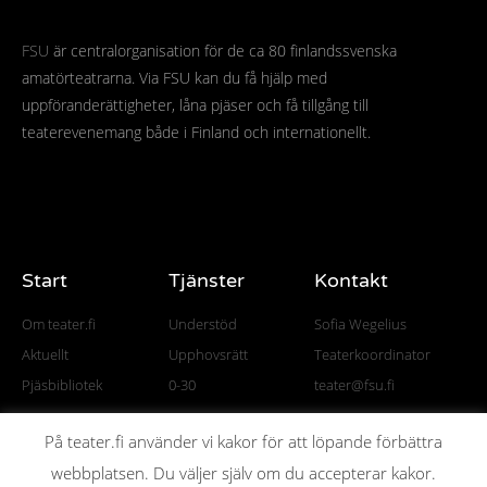
FSU
är centralorganisation för de ca 80 finlandssvenska
amatörteatrarna. Via FSU kan du få hjälp med
uppföranderättigheter, låna pjäser och få tillgång till
teaterevenemang både i Finland och internationellt.
Start
Tjänster
Kontakt
Om teater.fi
Understöd
Sofia Wegelius
Aktuellt
Upphovsrätt
Teaterkoordinator
Pjäsbibliotek
0-30
teater@fsu.fi
På teater.fi använder vi kakor för att löpande förbättra
webbplatsen. Du väljer själv om du accepterar kakor.
© All rights reserved