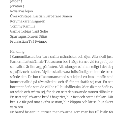
Jesper )
Jonatan )
Rövarnas lejon
Överkonstapel Bastian Barberare Simon
Korvmakaren Bagaren
Tommy Kamilla
Gamle Tobias Tant Sofie
Spårvagnsföraren Silius
Fru Bastian Två Kvinnor
Handling:
I Camomillastad bor bara snälla människor och djur. Alla skall just 
Kamomillafest.Gamle Tobias som bor i höga tornet vid torget bjude
som alltid är lite arg, på festen. Alla sjunger och har roligt i det d
sig själv och staden. Idyllen skulle vara fullständig om inte de tre 
störde den. De bor tillsammans med sitt lejon i ett hus utanför sta
kommer alltid på rövarfärd nu och då för att skaffa sej mat. En nat
bort tant Sofie som de vill ha till hushållerska. Men då tant Sofie 
att städa och tvätta sej, för de en natt den sovande tanten tillbaka ti
En natt stjäl rövarna bröd i bageriet, blir fast och satta i finkan. Dä
bra. De får god mat av fru Bastian, blir klippta och lär sej hur skönt
vara ren.
En brand bryter ut i tornet, men rövarna, som man ber till hjälp för