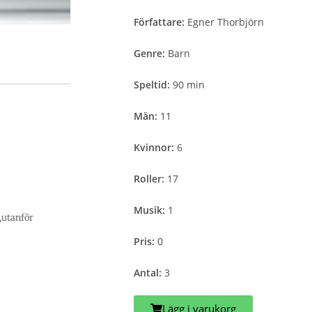
Författare:
Egner Thorbjörn
Genre:
Barn
Speltid:
90 min
Män:
11
Kvinnor:
6
Roller:
17
Musik:
1
,utanför
Pris:
0
Antal:
3
Lägg i varukorg