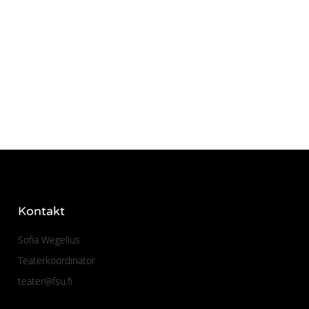
Kontakt
Sofia Wegelius
Teaterkoordinator
teater@fsu.fi