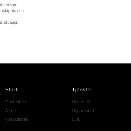
valpen som
frisläppta och
r ett lejon
Start
Tjänster
Om teater.fi
Understöd
Aktuellt
Upphovsrätt
Pjäsbibliotek
0-30