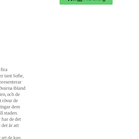
fira
r tant Sofie,
e presenterar
rövarna ibland
den, och de
t rövar de
tvingar dem
ll staden.
r har de det
 det är att
 att de kan