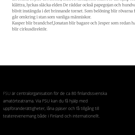
klättra, lyckas släcka elden De räddar också papegojan och hund
blivit instängda i det brinnande tornet. Som belöning blir rövarna 
går omkring i stan som vanliga människor.
Kasper blir brandchef,Jonatan blir bagare och Jesper som redan ha
blir cirkusdirektör.
FSU
är centralorganisation för de ca 80 finlandssvenska
amatörteatrarna. Via FSU kan du få hjälp med
uppföranderättigheter, låna pjäser och få tillgång till
teaterevenemang både i Finland och internationellt.