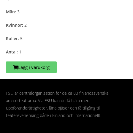
Män:
3
Kvinnor:
2
Roller:
5
Antal:
1
Lägg i varukorg
FSU
är centralorganisation för de ca 80 finlandssvenska
amatörteatrarna. Via FSU kan du få hjälp med
uppföranderättigheter, låna pjäser och få tillgång till
teaterevenemang både i Finland och internationellt.