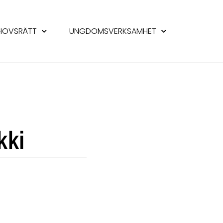
HOVSRÄTT
UNGDOMSVERKSAMHET
kki