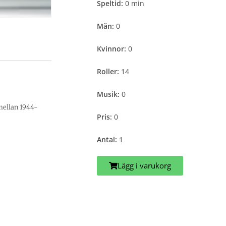
Speltid:
0 min
Män:
0
Kvinnor:
0
Roller:
14
Musik:
0
 mellan 1944-
Pris:
0
Antal:
1
Lägg i varukorg