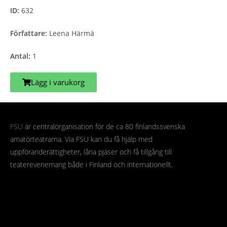
ID:
632
Författare:
Leena Härmä
Antal:
1
Lägg i varukorg
FSU
är centralorganisation för de ca 80 finlandssvenska
amatörteatrarna. Via FSU kan du få hjälp med
uppföranderättigheter, låna pjäser och få tillgång till
teaterevenemang både i Finland och internationellt.