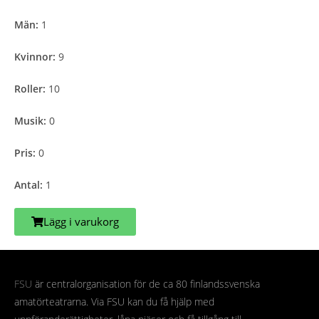
Män:
1
Kvinnor:
9
Roller:
10
Musik:
0
Pris:
0
Antal:
1
Lägg i varukorg
FSU
är centralorganisation för de ca 80 finlandssvenska
amatörteatrarna. Via FSU kan du få hjälp med