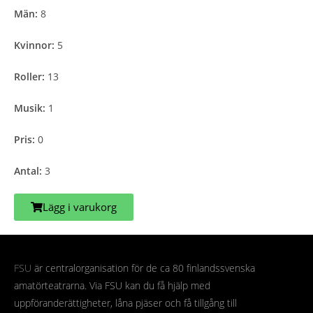
Män:
8
Kvinnor:
5
Roller:
13
Musik:
1
Pris:
0
Antal:
3
Lägg i varukorg
FSU
är centralorganisation för de ca 80 finlandssvenska
amatörteatrarna. Via FSU kan du få hjälp med
uppföranderättigheter, låna pjäser och få tillgång till