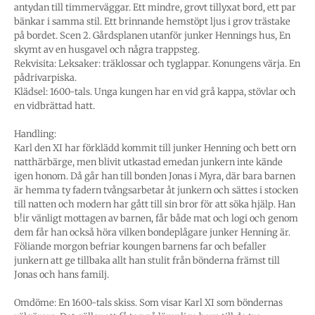
antydan till timmerväggar. Ett mindre, grovt tillyxat bord, ett par
bänkar i samma stil. Ett brinnande hemstöpt ljus i grov trästake
på bordet. Scen 2. Gårdsplanen utanför junker Hennings hus, En
skymt av en husgavel och några trappsteg.
Rekvisita: Leksaker: träklossar och tyglappar. Konungens värja. En
pådrivarpiska.
Klädsel: 1600-tals. Unga kungen har en vid grå kappa, stövlar och
en vidbrättad hatt.
Handling:
Karl den XI har förklädd kommit till junker Henning och bett orn
natthärbärge, men blivit utkastad emedan junkern inte kände
igen honom. Då går han till bonden Jonas i Myra, där bara barnen
är hemma ty fadern tvångsarbetar åt junkern och sättes i stocken
till natten och modern har gått till sin bror för att söka hjälp. Han
b!ir vänligt mottagen av barnen, får både mat och logi och genom
dem får han också höra vilken bondeplågare junker Henning är.
Föliande morgon befriar koungen barnens far och befaller
junkern att ge tillbaka allt han stulit från bönderna främst till
Jonas och hans familj.
Omdöme: En 1600-tals skiss. Som visar Karl XI som böndernas