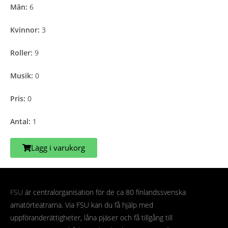
Män:
6
Kvinnor:
3
Roller:
9
Musik:
0
Pris:
0
Antal:
1
Lägg i varukorg
FSU
är centralorganisation för de ca 80 finlandssvenska
amatörteatrarna. Via FSU kan du få hjälp med
uppföranderättigheter, låna pjäser och få tillgång till