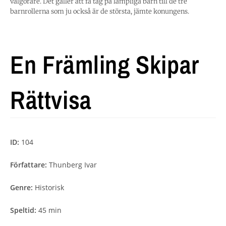
välgörare. Det gäller att få tag på lämpliga barn till de tre
barnrollerna som ju också är de största, jämte konungens.
En Främling Skipar
Rättvisa
ID:
104
Författare:
Thunberg Ivar
Genre:
Historisk
Speltid:
45 min