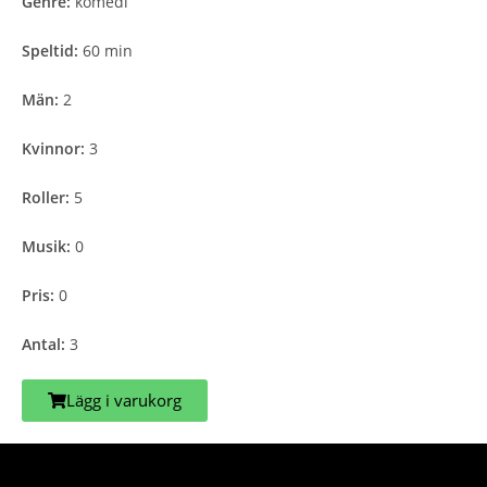
Genre:
komedi
Speltid:
60 min
Män:
2
Kvinnor:
3
Roller:
5
Musik:
0
Pris:
0
Antal:
3
Lägg i varukorg