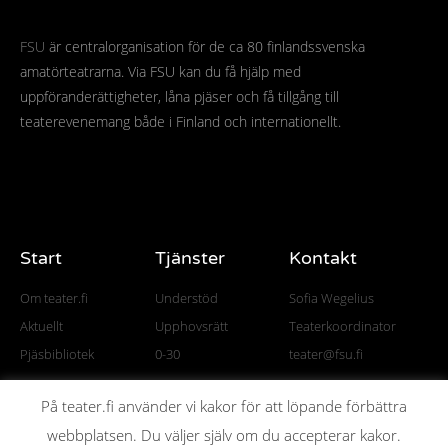
FSU
är centralorganisation för de ca 80 finlandssvenska
amatörteatrarna. Via FSU kan du få hjälp med
uppföranderättigheter, låna pjäser och få tillgång till
teaterevenemang både i Finland och internationellt.
Start
Tjänster
Kontakt
Om teater.fi
Understöd
Sofia Wegelius
Aktuellt
Upphovsrätt
Teaterkoordinator
Pjäsbibliotek
0-30
teater@fsu.fi
På teater.fi använder vi kakor för att löpande förbättra
webbplatsen. Du väljer själv om du accepterar kakor.
© All rights reserved