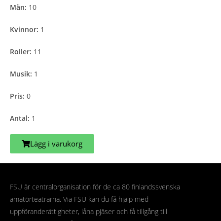
Män:
10
Kvinnor:
1
Roller:
11
Musik:
1
Pris:
0
Antal:
1
Lägg i varukorg
FSU
är centralorganisation för de ca 80 finlandssvenska
amatörteatrarna. Via FSU kan du få hjälp med
uppföranderättigheter, låna pjäser och få tillgång till