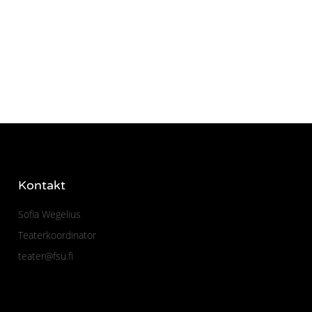
Kontakt
Sofia Wegelius
Teaterkoordinator
teater@fsu.fi