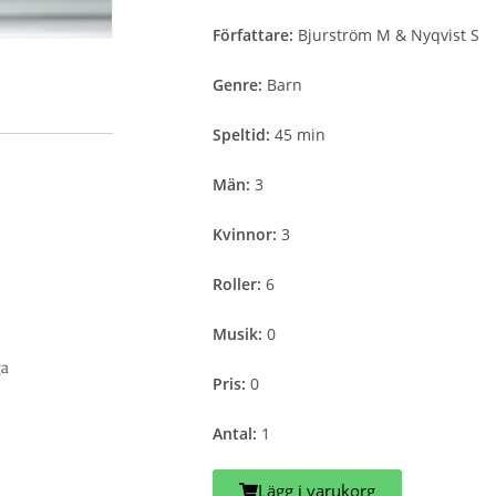
Författare:
Bjurström M & Nyqvist S
Genre:
Barn
Speltid:
45 min
Män:
3
Kvinnor:
3
Roller:
6
Musik:
0
ga
Pris:
0
Antal:
1
Lägg i varukorg