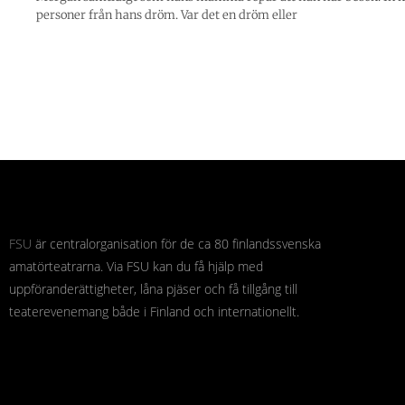
personer från hans dröm. Var det en dröm eller
FSU
är centralorganisation för de ca 80 finlandssvenska
amatörteatrarna. Via FSU kan du få hjälp med
uppföranderättigheter, låna pjäser och få tillgång till
teaterevenemang både i Finland och internationellt.