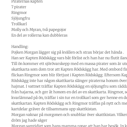
Piraternas kapten
7 pirater
Ringmor
Sjöjungfru
Trollkarl
Molly och Myran, två papegojor
En del av rollerna kan dubbleras
Handling:
Pojken Morgan lägger sig på kvällen och strax börjar det hända .
Han ser Kapten Rödskägg vars båt förlist och han har nu flutit ilan
Till ön kommer ett sjörövarskepp med en massa pirater som är ute
skattkarta som dom tror att Kapten Rödskägg har. Med ombord fi
flickan Ringmor som blir förtjust i Kapten Rödskägg. Eftersom Ka
Rödskägg inte har någon skattkarta slänger piraterna honom över 
hajmat. I vattnet träffar Kapten Rödskägg en sjöjungfru som räd
från hajarna, och ger åt honom en del av en skattkarta. Ringmor, s
kvarlämnad på ön, träffar i sin tur en trollkarl som ger henne en de
skattkartan. Kapten Rödskägg och Ringmor träffas på nytt och me
kartdelar gräver de tillsammans upp skattkistan.
Morgan vaknar på morgonen och snubblar över skattkistan. Vilke
dröm jag hade säger
Morgan samtidigt som hans mamma ropar att han har besök. In 