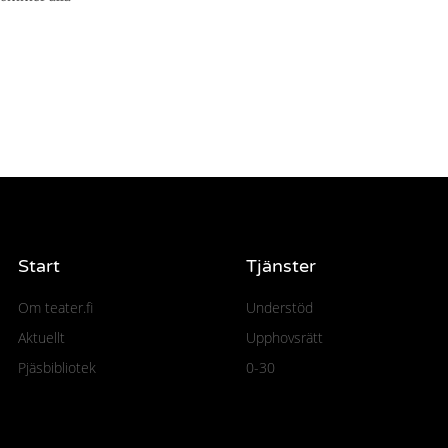
Start
Tjänster
Om teater.fi
Understöd
Aktuellt
Upphovsrätt
Pjäsbibliotek
0-30