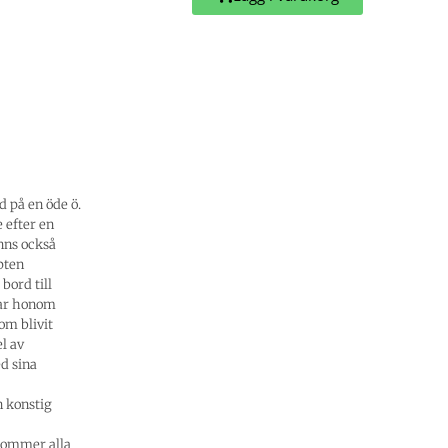
d på en öde ö.
 efter en
nns också
pten
bord till
dar honom
om blivit
l av
d sina
n konstig
kommer alla