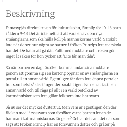
Beskrivning
Fantasypjäs direktskriven för kulturskolan, lämplig för 10–16 barn
i åldern 9–13. Det är inte helt lätt att vara en av dom nya
småänglarna som ska hålla koll på människornas värld. Särskilt
inte när de ser hur några av barnen i fröken Princips internatskola
har det. De hatar att gå där. Fullt med mobbare och fröken gör
inget åt saken för hon tycker att ”Lite får man tåla”.
Så när barnen en dag försöker komma undan sina mobbare
genom att gömma sig i en kartong öppnar en av småänglarna en
portal till en annan värld. Egentligen får dom inte öppna portaler
hur som helst så de stänger den snabbt igen. Barnen är fast i en
annan värld och till råga på allt i en värld befolkad av
kattmänniskor som inte gillar folk som inte har svans.
Så nu ser det mycket dystert ut. Men vem är egentligen den där
flickan med låtsassvans som försöker varna barnen innan de
hamnar i kattmänniskornas fängelse? Och är det sant det där som
sägs att Fröken Princip har en försvunnen dotter och gråter på