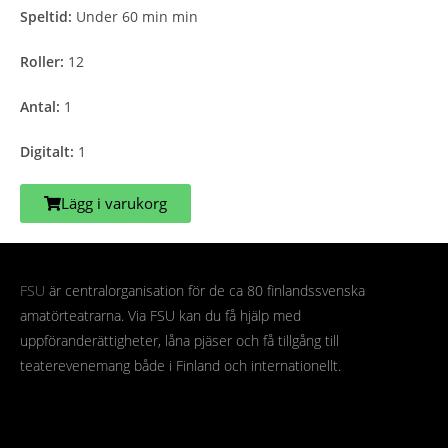
Speltid:
Under 60 min min
Roller:
12
Antal:
1
Digitalt:
1
Lägg i varukorg
FSU
är centralorganisation för de ca 80 finlandssvenska
amatörteatrarna. Via FSU kan du få hjälp med
uppföranderättigheter, låna pjäser och få tillgång till
teaterevenemang både i Finland och internationellt.