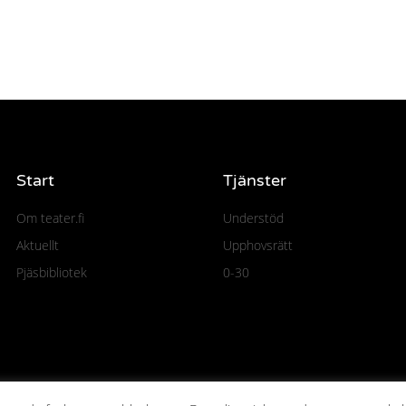
Start
Tjänster
Om teater.fi
Understöd
Aktuellt
Upphovsrätt
Pjäsbibliotek
0-30