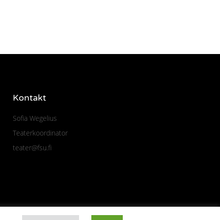
Kontakt
Sofia Wegelius
Teaterkoordinator
teater@fsu.fi