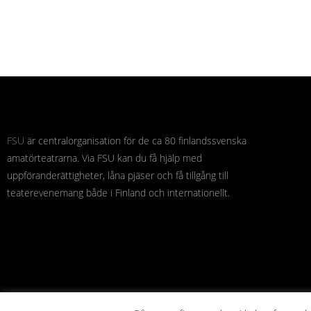
FSU
är centralorganisation för de ca 80 finlandssvenska
amatörteatrarna. Via FSU kan du få hjälp med
uppföranderättigheter, låna pjäser och få tillgång till
teaterevenemang både i Finland och internationellt.