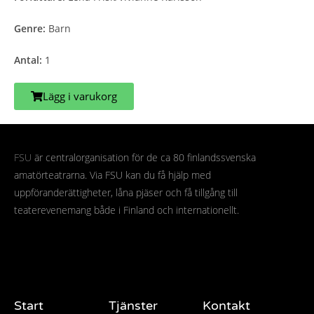
Genre:
Barn
Antal:
1
Lägg i varukorg
FSU
är centralorganisation för de ca 80 finlandssvenska
amatörteatrarna. Via FSU kan du få hjälp med
uppföranderättigheter, låna pjäser och få tillgång till
teaterevenemang både i Finland och internationellt.
Start
Tjänster
Kontakt