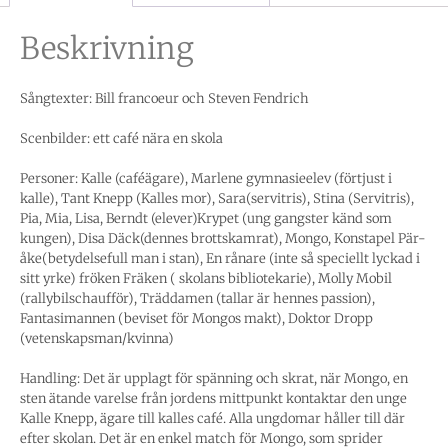
Beskrivning
Sångtexter: Bill francoeur och Steven Fendrich
Scenbilder: ett café nära en skola
Personer: Kalle (caféägare), Marlene gymnasieelev (förtjust i
kalle), Tant Knepp (Kalles mor), Sara(servitris), Stina (Servitris),
Pia, Mia, Lisa, Berndt (elever)Krypet (ung gangster känd som
kungen), Disa Däck(dennes brottskamrat), Mongo, Konstapel Pär-
åke(betydelsefull man i stan), En rånare (inte så speciellt lyckad i
sitt yrke) fröken Fräken ( skolans bibliotekarie), Molly Mobil
(rallybilschaufför), Träddamen (tallar är hennes passion),
Fantasimannen (beviset för Mongos makt), Doktor Dropp
(vetenskapsman/kvinna)
Handling: Det är upplagt för spänning och skrat, när Mongo, en
sten ätande varelse från jordens mittpunkt kontaktar den unge
Kalle Knepp, ägare till kalles café. Alla ungdomar håller till där
efter skolan. Det är en enkel match för Mongo, som sprider