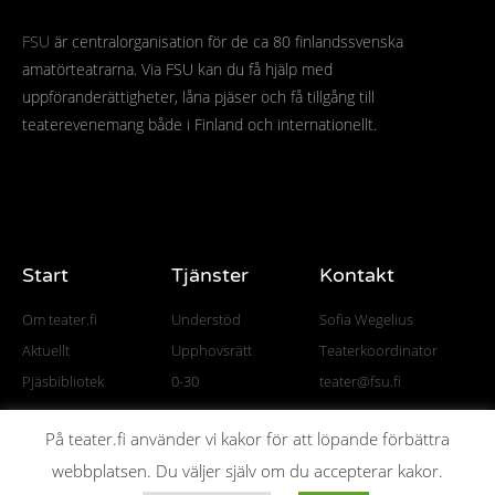
FSU
är centralorganisation för de ca 80 finlandssvenska
amatörteatrarna. Via FSU kan du få hjälp med
uppföranderättigheter, låna pjäser och få tillgång till
teaterevenemang både i Finland och internationellt.
Start
Tjänster
Kontakt
Om teater.fi
Understöd
Sofia Wegelius
Aktuellt
Upphovsrätt
Teaterkoordinator
Pjäsbibliotek
0-30
teater@fsu.fi
På teater.fi använder vi kakor för att löpande förbättra
webbplatsen. Du väljer själv om du accepterar kakor.
© All rights reserved