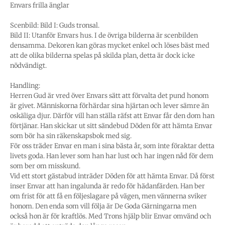
Envars frilla änglar
Scenbild: Bild I: Guds tronsal.
Bild II: Utanför Envars hus. I de övriga bilderna är scenbilden
densamma. Dekoren kan göras mycket enkel och löses bäst med
att de olika bilderna spelas på skilda plan, detta är dock icke
nödvändigt.
Handling:
Herren Gud är vred över Envars sätt att förvalta det pund honom
är givet. Människorna förhärdar sina hjärtan och lever sämre än
oskäliga djur. Därför vill han ställa räfst att Envar får den dom han
förtjänar. Han skickar ut sitt sändebud Döden för att hämta Envar
som bör ha sin räkenskapsbok med sig.
För oss träder Envar en man i sina bästa år, som inte föraktar detta
livets goda. Han lever som han har lust och har ingen nåd för dem
som ber om misskund.
Vid ett stort gästabud inträder Döden för att hämta Envar. Då först
inser Envar att han ingalunda är redo för hädanfärden. Han ber
om frist för att få en följeslagare på vägen, men vännerna sviker
honom. Den enda som vill följa är De Goda Gärningarna men
också hon är för kraftlös. Med Trons hjälp blir Envar omvänd och