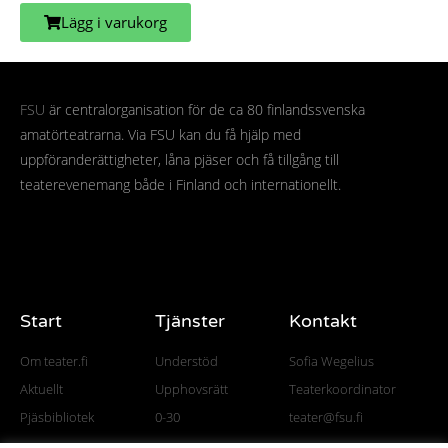
Lägg i varukorg
FSU
är centralorganisation för de ca 80 finlandssvenska
amatörteatrarna. Via FSU kan du få hjälp med
uppföranderättigheter, låna pjäser och få tillgång till
teaterevenemang både i Finland och internationellt.
Start
Tjänster
Kontakt
Om teater.fi
Understöd
Sofia Wegelius
Aktuellt
Upphovsrätt
Teaterkoordinator
Pjäsbibliotek
0-30
teater@fsu.fi