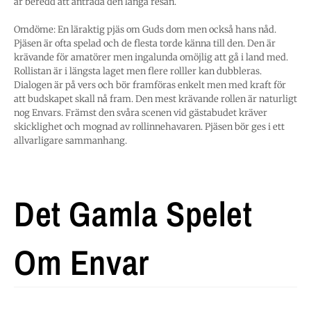
är beredd att anträda den långa resan.
Omdöme: En läraktig pjäs om Guds dom men också hans nåd.
Pjäsen är ofta spelad och de flesta torde känna till den. Den är
krävande för amatörer men ingalunda omöjlig att gå i land med.
Rollistan är i längsta laget men flere rolller kan dubbleras.
Dialogen är på vers och bör framföras enkelt men med kraft för
att budskapet skall nå fram. Den mest krävande rollen är naturligt
nog Envars. Främst den svåra scenen vid gästabudet kräver
skicklighet och mognad av rollinnehavaren. Pjäsen bör ges i ett
allvarligare sammanhang.
Det Gamla Spelet
Om Envar