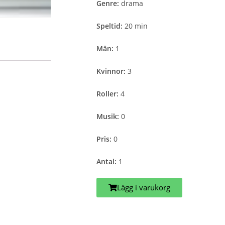
Genre:
drama
Speltid:
20 min
Män:
1
Kvinnor:
3
Roller:
4
Musik:
0
Pris:
0
Antal:
1
Lägg i varukorg