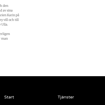
ch den
d av sina
rien Karin på
 vill och till
 Ulla.
erligen
ar man
Start
Tjänster