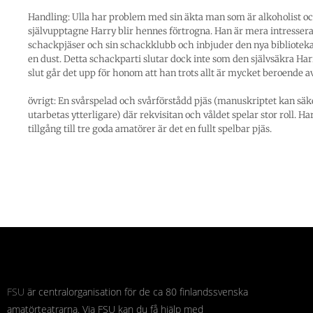
Handling: Ulla har problem med sin äkta man som är alkoholist o
självupptagne Harry blir hennes förtrogna. Han är mera intressera
schackpjäser och sin schackklubb och inbjuder den nya biblioteka
en dust. Detta schackparti slutar dock inte som den självsäkra Harry
slut går det upp för honom att han trots allt är mycket beroende av
övrigt: En svårspelad och svårförstådd pjäs (manuskriptet kan säk
utarbetas ytterligare) där rekvisitan och våldet spelar stor roll. H
tillgång till tre goda amatörer är det en fullt spelbar pjäs.
FSU
är centralorganisation för de ca 80 finlandssvenska
amatörteatrarna. Via FSU kan du få hjälp med