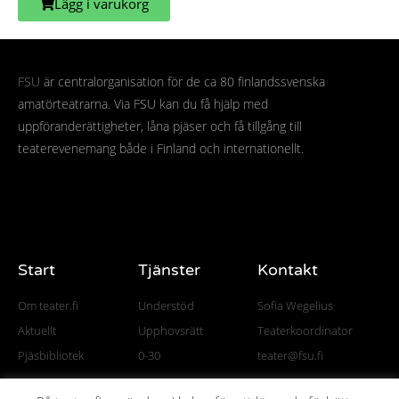
Lägg i varukorg
FSU
är centralorganisation för de ca 80 finlandssvenska
amatörteatrarna. Via FSU kan du få hjälp med
uppföranderättigheter, låna pjäser och få tillgång till
teaterevenemang både i Finland och internationellt.
Start
Tjänster
Kontakt
Om teater.fi
Understöd
Sofia Wegelius
Aktuellt
Upphovsrätt
Teaterkoordinator
Pjäsbibliotek
0-30
teater@fsu.fi