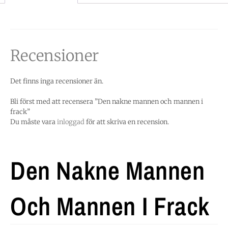
Recensioner
Det finns inga recensioner än.
Bli först med att recensera ”Den nakne mannen och mannen i
frack”
Du måste vara
inloggad
för att skriva en recension.
Den Nakne Mannen
Och Mannen I Frack