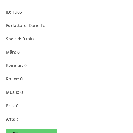
ID:
1905
Författare:
Dario Fo
Speltid:
0 min
Män:
0
Kvinnor:
0
Roller:
0
Musik:
0
Pris:
0
Antal:
1