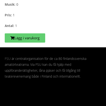
Musik:
0
Pris:
1
Antal:
1
Lägg i varukorg
FSU
är centralorganisation för de ca 80 finlandssvenska
amatörteatrarna. Via FSU kan du få hjälp med
uppföranderättigheter, låna pjäser och få tillgång till
teaterevenemang både i Finland och internationellt.