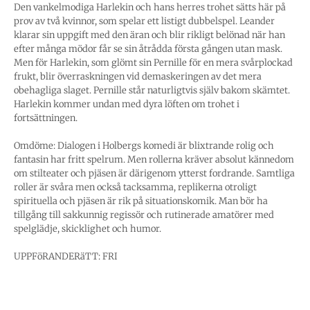
Den vankelmodiga Harlekin och hans herres trohet sätts här på
prov av två kvinnor, som spelar ett listigt dubbelspel. Leander
klarar sin uppgift med den äran och blir rikligt belönad när han
efter många mödor får se sin åtrådda första gången utan mask.
Men för Harlekin, som glömt sin Pernille för en mera svårplockad
frukt, blir överraskningen vid demaskeringen av det mera
obehagliga slaget. Pernille står naturligtvis själv bakom skämtet.
Harlekin kommer undan med dyra löften om trohet i
fortsättningen.
Omdöme: Dialogen i Holbergs komedi är blixtrande rolig och
fantasin har fritt spelrum. Men rollerna kräver absolut kännedom
om stilteater och pjäsen är därigenom ytterst fordrande. Samtliga
roller är svåra men också tacksamma, replikerna otroligt
spirituella och pjäsen är rik på situationskomik. Man bör ha
tillgång till sakkunnig regissör och rutinerade amatörer med
spelglädje, skicklighet och humor.
UPPFöRANDERäTT: FRI