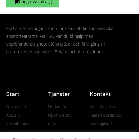
Lägg i varukorg
FSU
är centralorganisation för de ca 80 finlandssvenska
amatörteatrarna. Via FSU kan du få hjälp med
uppföranderättigheter, låna pjäser och få tillgång till
teaterevenemang både i Finland och internationellt.
Start
Tjänster
Kontakt
Om teater.fi
Understöd
Sofia Wegelius
Aktuellt
Upphovsrätt
Teaterkoordinator
Pjäsbibliotek
0-30
teater@fsu.fi