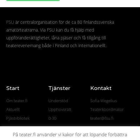
FSU
är centralorganisation för de ca 80 finlandssvenska
amatörteatrarna. Via FSU kan du få hjälp med
uppföranderättigheter, låna pjäser och få tillgång till
teaterevenemang både i Finland och internationellt.
Start
Tjänster
Kontakt
Om teater.fi
Understöd
Sofia Wegelius
Aktuellt
Upphovsrätt
Teaterkoordinator
Pjäsbibliotek
0-30
teater@fsu.fi
På teater.fi använder vi kakor för att löpande förbättra