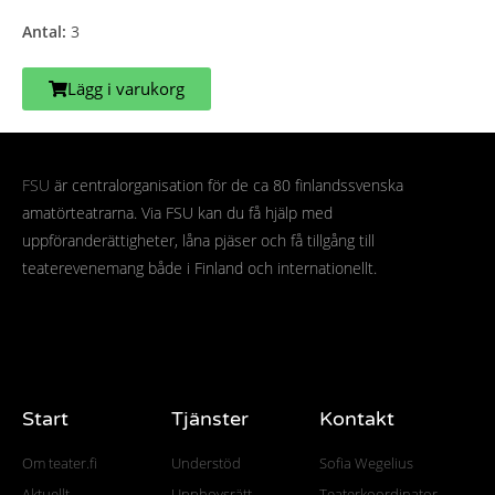
Antal:
3
Lägg i varukorg
FSU
är centralorganisation för de ca 80 finlandssvenska
amatörteatrarna. Via FSU kan du få hjälp med
uppföranderättigheter, låna pjäser och få tillgång till
teaterevenemang både i Finland och internationellt.
Start
Tjänster
Kontakt
Om teater.fi
Understöd
Sofia Wegelius
Aktuellt
Upphovsrätt
Teaterkoordinator