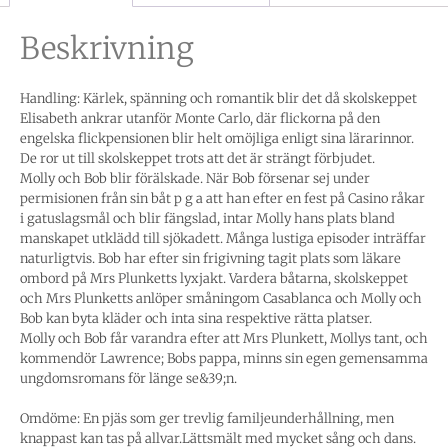
Beskrivning
Handling: Kärlek, spänning och romantik blir det då skolskeppet
Elisabeth ankrar utanför Monte Carlo, där flickorna på den
engelska flickpensionen blir helt omöjliga enligt sina lärarinnor.
De ror ut till skolskeppet trots att det är strängt förbjudet.
Molly och Bob blir förälskade. När Bob försenar sej under
permisionen från sin båt p g a att han efter en fest på Casino råkar
i gatuslagsmål och blir fängslad, intar Molly hans plats bland
manskapet utklädd till sjökadett. Många lustiga episoder inträffar
naturligtvis. Bob har efter sin frigivning tagit plats som läkare
ombord på Mrs Plunketts lyxjakt. Vardera båtarna, skolskeppet
och Mrs Plunketts anlöper småningom Casablanca och Molly och
Bob kan byta kläder och inta sina respektive rätta platser.
Molly och Bob får varandra efter att Mrs Plunkett, Mollys tant, och
kommendör Lawrence; Bobs pappa, minns sin egen gemensamma
ungdomsromans för länge se&39;n.
Omdöme: En pjäs som ger trevlig familjeunderhållning, men
knappast kan tas på allvar.Lättsmält med mycket sång och dans.