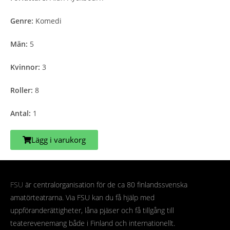
Genre:
Komedi
Män:
5
Kvinnor:
3
Roller:
8
Antal:
1
Lägg i varukorg
FSU
är centralorganisation för de ca 80 finlandssvenska
amatörteatrarna. Via FSU kan du få hjälp med
uppföranderättigheter, låna pjäser och få tillgång till
teaterevenemang både i Finland och internationellt.