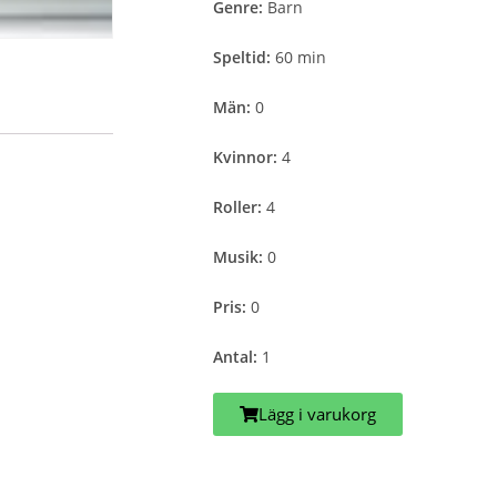
Genre:
Barn
Speltid:
60 min
Män:
0
Kvinnor:
4
Roller:
4
Musik:
0
Pris:
0
Antal:
1
Lägg i varukorg