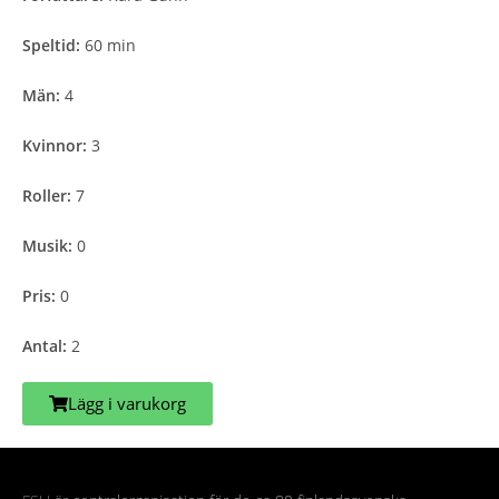
Speltid:
60 min
Män:
4
Kvinnor:
3
Roller:
7
Musik:
0
Pris:
0
Antal:
2
Lägg i varukorg