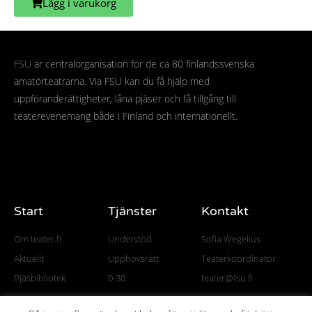
Lägg i varukorg
FSU
är centralorganisation för de ca 80 finlandssvenska
amatörteatrarna. Via FSU kan du få hjälp med
uppföranderättigheter, låna pjäser och få tillgång till
teaterevenemang både i Finland och internationellt.
Start
Tjänster
Kontakt
Om teater.fi
Understöd
Sofia Wegelius
Aktuellt
Upphovsrätt
Teaterkoordinator
Pjäsbibliotek
0-30
teater@fsu.fi