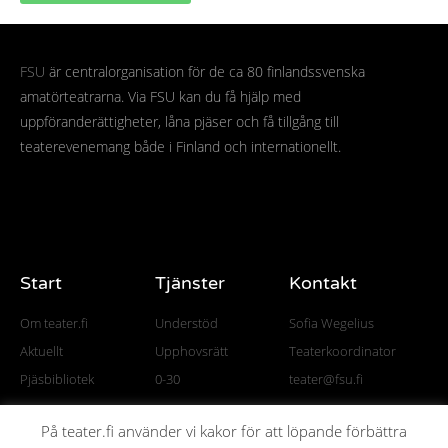
FSU
är centralorganisation för de ca 80 finlandssvenska
amatörteatrarna. Via FSU kan du få hjälp med
uppföranderättigheter, låna pjäser och få tillgång till
teaterevenemang både i Finland och internationellt.
Start
Tjänster
Kontakt
Om teater.fi
Understöd
Sofia Wegelius
Aktuellt
Upphovsrätt
Teaterkoordinator
Pjäsbibliotek
0-30
teater@fsu.fi
På teater.fi använder vi kakor för att löpande förbättra