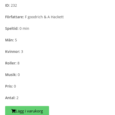
ID:
232
Författare:
F goodrich & A Hackett
Speltid:
0 min
Män:
5
Kvinnor:
3
Roller:
8
Musik:
0
Pris:
0
Antal:
2
Lägg i varukorg