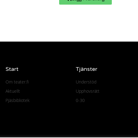
Start
Tjänster
Om teater.fi
Understöd
Aktuellt
Upphovsrätt
Pjäsbibliotek
0-30