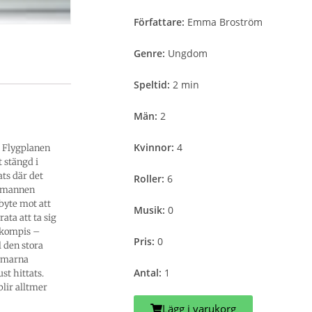
Författare:
Emma Broström
Genre:
Ungdom
Speltid:
2 min
Män:
2
Kvinnor:
4
. Flygplanen
t stängd i
ats där det
Roller:
6
e mannen
byte mot att
Musik:
0
rata att ta sig
skompis –
Pris:
0
 den stora
domarna
Antal:
1
st hittats.
blir alltmer
Lägg i varukorg