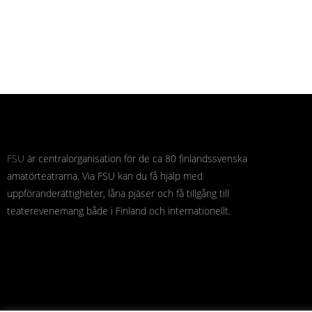
FSU
är centralorganisation för de ca 80 finlandssvenska
amatörteatrarna. Via FSU kan du få hjälp med
uppföranderättigheter, låna pjäser och få tillgång till
teaterevenemang både i Finland och internationellt.