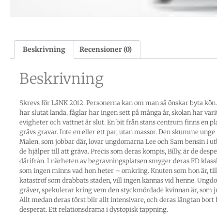
Beskrivning
Recensioner (0)
Beskrivning
Skrevs för LäNK 2012. Personerna kan om man så önskar byta kön
har slutat landa, fåglar har ingen sett på många år, skolan har vari
evigheter och vattnet är slut. En bit från stans centrum finns en pl
grävs gravar. Inte en eller ett par, utan massor. Den skumme ung
Malen, som jobbar där, lovar ungdomarna Lee och Sam bensin i ut
de hjälper till att gräva. Precis som deras kompis, Billy, är de despe
därifrån. I närheten av begravningsplatsen smyger deras FD klas
som ingen minns vad hon heter – omkring. Knuten som hon är, till
katastrof som drabbats staden, vill ingen kännas vid henne. Ung
gräver, spekulerar kring vem den styckmördade kvinnan är, som ju
Allt medan deras törst blir allt intensivare, och deras längtan bort 
desperat. Ett relationsdrama i dystopisk tappning.