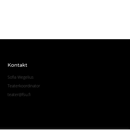
Kontakt
Sofia Wegelius
Teaterkoordinator
teater@fsu.fi