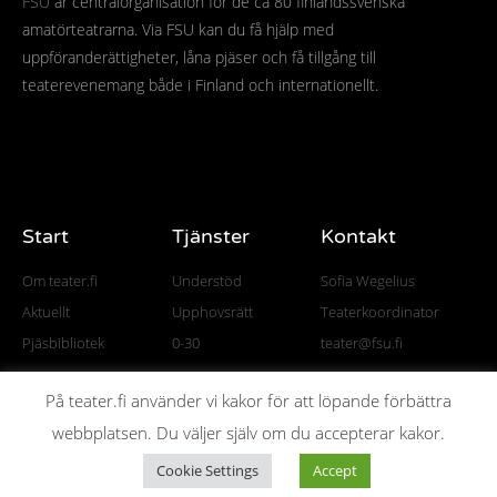
FSU
är centralorganisation för de ca 80 finlandssvenska
amatörteatrarna. Via FSU kan du få hjälp med
uppföranderättigheter, låna pjäser och få tillgång till
teaterevenemang både i Finland och internationellt.
Start
Tjänster
Kontakt
Om teater.fi
Understöd
Sofia Wegelius
Aktuellt
Upphovsrätt
Teaterkoordinator
Pjäsbibliotek
0-30
teater@fsu.fi
På teater.fi använder vi kakor för att löpande förbättra
webbplatsen. Du väljer själv om du accepterar kakor.
© All rights reserved
Finlands Svenska Ungdomsförbund FSU rf.
Cookie Settings
Accept