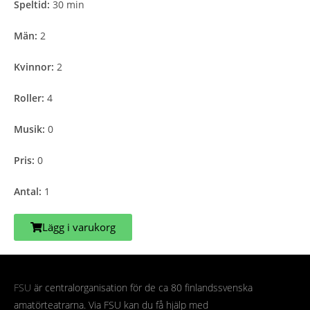
Speltid:
30 min
Män:
2
Kvinnor:
2
Roller:
4
Musik:
0
Pris:
0
Antal:
1
Lägg i varukorg
FSU
är centralorganisation för de ca 80 finlandssvenska
amatörteatrarna. Via FSU kan du få hjälp med