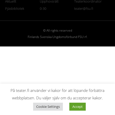
Aktuellt
Upphovsrätt
Teaterkoordinator
Pjäsbibliotek
0-30
teater@fsu.fi
© All rights reserved
Finlands Svenska Ungdomsförbund FSU rf.
På teater.fi använder vi kakor för att löpande förbättra
webbplatsen. Du väljer själv om du accepterar kakor.
Cookie Settings
Accept