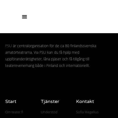
FSU
är centralorganisation för de ca 80 finlandssvenska
amatörteatrarna. Via FSU kan du få hjälp med
uppföranderättigheter, låna pjäser och få tillgång till
teaterevenemang både i Finland och internationellt.
Start
Tjänster
Kontakt
Om teater.fi
Understöd
Sofia Wegelius