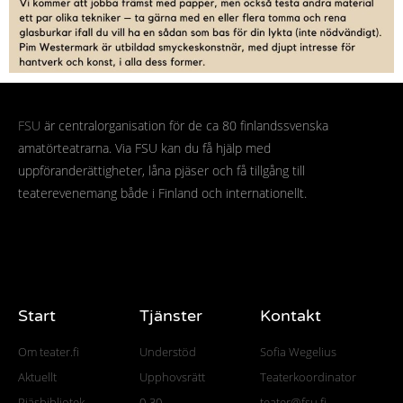
FSU
är centralorganisation för de ca 80 finlandssvenska
amatörteatrarna. Via FSU kan du få hjälp med
uppföranderättigheter, låna pjäser och få tillgång till
teaterevenemang både i Finland och internationellt.
Start
Tjänster
Kontakt
Om teater.fi
Understöd
Sofia Wegelius
Aktuellt
Upphovsrätt
Teaterkoordinator
Pjäsbibliotek
0-30
teater@fsu.fi