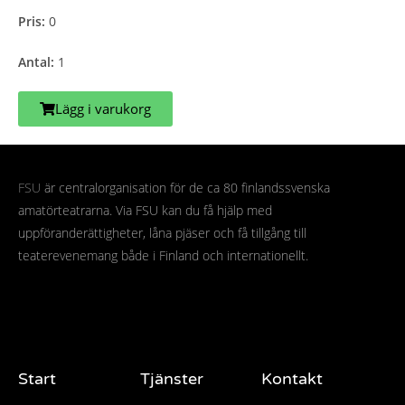
Pris:
0
Antal:
1
Lägg i varukorg
FSU
är centralorganisation för de ca 80 finlandssvenska
amatörteatrarna. Via FSU kan du få hjälp med
uppföranderättigheter, låna pjäser och få tillgång till
teaterevenemang både i Finland och internationellt.
Start
Tjänster
Kontakt