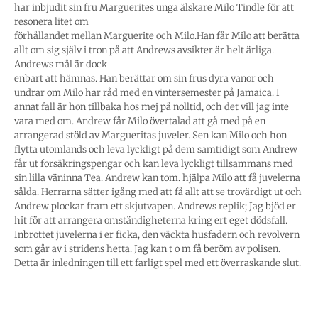
har inbjudit sin fru Marguerites unga älskare Milo Tindle för att
resonera litet om
förhållandet mellan Marguerite och Milo.Han får Milo att berätta
allt om sig själv i tron på att Andrews avsikter är helt ärliga.
Andrews mål är dock
enbart att hämnas. Han berättar om sin frus dyra vanor och
undrar om Milo har råd med en vintersemester på Jamaica. I
annat fall är hon tillbaka hos mej på nolltid, och det vill jag inte
vara med om. Andrew får Milo övertalad att gå med på en
arrangerad stöld av Margueritas juveler. Sen kan Milo och hon
flytta utomlands och leva lyckligt på dem samtidigt som Andrew
får ut forsäkringspengar och kan leva lyckligt tillsammans med
sin lilla väninna Tea. Andrew kan tom. hjälpa Milo att få juvelerna
sålda. Herrarna sätter igång med att få allt att se trovärdigt ut och
Andrew plockar fram ett skjutvapen. Andrews replik; Jag bjöd er
hit för att arrangera omständigheterna kring ert eget dödsfall.
Inbrottet juvelerna i er ficka, den väckta husfadern och revolvern
som går av i stridens hetta. Jag kan t o m få beröm av polisen.
Detta är inledningen till ett farligt spel med ett överraskande slut.