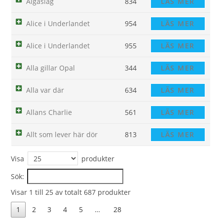
Älgaslag
834
LÄS MER
Alice i Underlandet
954
LÄS MER
Alice i Underlandet
955
LÄS MER
Alla gillar Opal
344
LÄS MER
Alla var där
634
LÄS MER
Allans Charlie
561
LÄS MER
Allt som lever här dör
813
LÄS MER
Visa
produkter
Sök:
Visar 1 till 25 av totalt 687 produkter
1
2
3
4
5
…
28