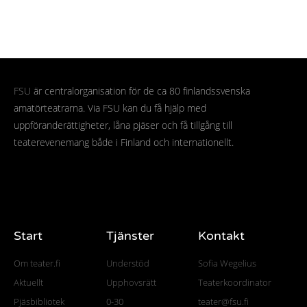
FSU
är centralorganisation för de ca 80 finlandssvenska
amatörteatrarna. Via FSU kan du få hjälp med
uppföranderättigheter, låna pjäser och få tillgång till
teaterevenemang både i Finland och internationellt.
Start
Tjänster
Kontakt
Om teater.fi
Understöd
Sofia Wegelius
Aktuellt
Upphovsrätt
Teaterkoordinator
Pjäsbibliotek
0-30
teater@fsu.fi