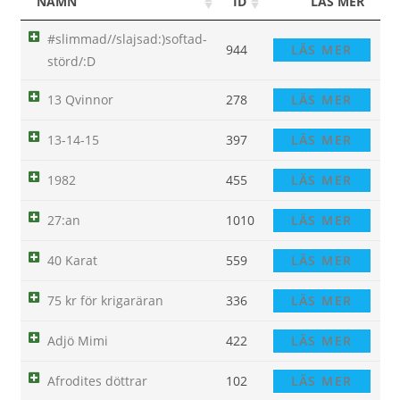
NAMN
ID
LÄS MER
#slimmad//slajsad:)softad-
944
LÄS MER
störd/:D
13 Qvinnor
278
LÄS MER
13-14-15
397
LÄS MER
1982
455
LÄS MER
27:an
1010
LÄS MER
40 Karat
559
LÄS MER
75 kr för krigaräran
336
LÄS MER
Adjö Mimi
422
LÄS MER
Afrodites döttrar
102
LÄS MER