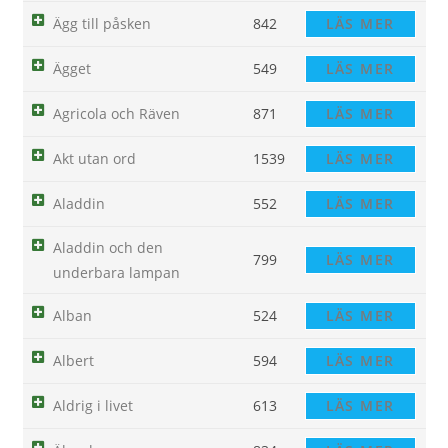
Ägg till påsken
842
LÄS MER
Ägget
549
LÄS MER
Agricola och Räven
871
LÄS MER
Akt utan ord
1539
LÄS MER
Aladdin
552
LÄS MER
Aladdin och den
799
LÄS MER
underbara lampan
Alban
524
LÄS MER
Albert
594
LÄS MER
Aldrig i livet
613
LÄS MER