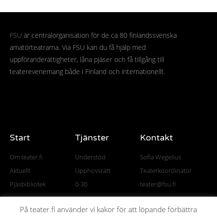
FSU
är centralorganisation för de ca 80 finlandssvenska
amatörteatrarna. Via FSU kan du få hjälp med
uppföranderättigheter, låna pjäser och få tillgång till
teaterevenemang både i Finland och internationellt.
Start
Tjänster
Kontakt
Om teater.fi
Understöd
Sofia Wegelius
Aktuellt
Upphovsrätt
Teaterkoordinator
Pjäsbibliotek
0-30
teater@fsu.fi
På teater.fi använder vi kakor för att löpande förbättra