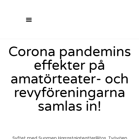
Corona pandemins
effekter på
amatörteater- och
revyföreningarna
samlas in!
Syftet med Suomen Harrastajateatteriliitos, Työväen