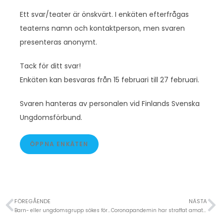
Ett svar/teater är önskvärt. I enkäten efterfrågas
teaterns namn och kontaktperson, men svaren
presenteras anonymt.
Tack för ditt svar!
Enkäten kan besvaras från 15 februari till 27 februari.
Svaren hanteras av personalen vid Finlands Svenska
Ungdomsförbund.
ÖPPNA ENKÄTEN
FÖREGÅENDE
NÄSTA
Barn- eller ungdomsgrupp sökes för uppträdande till Litauen
Coronapandemin har straffat amatörteatrarna med ödesdigra följder