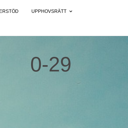
ERSTÖD
UPPHOVSRÄTT
0-29