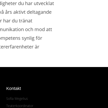
digheter du har utvecklat
 års aktivt deltagande
 har du tränat
munikation och mod att
kompetens synlig för
atererfarenheter är
Kontakt
Sofia Wegelius
Teaterkoordinator