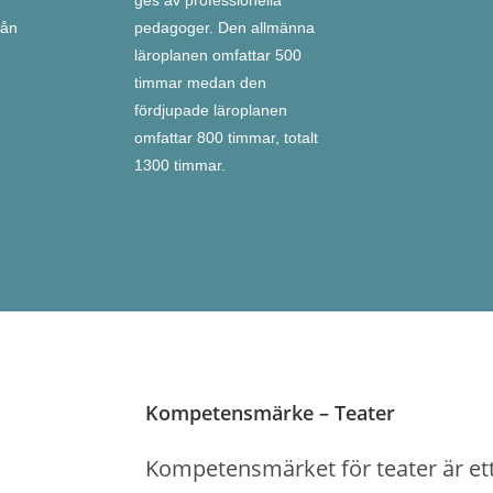
ges av professionella
rån
pedagoger. Den allmänna
läroplanen omfattar 500
timmar medan den
fördjupade läroplanen
omfattar 800 timmar, totalt
1300 timmar.
Kompetensmärke – Teater
Kompetensmärket för teater är et