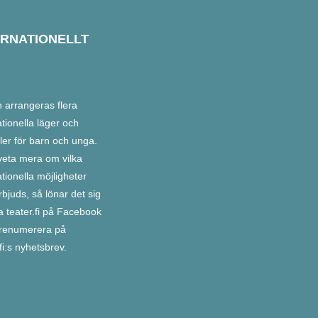
ERNATIONELLT
n arrangeras flera
ationella läger och
aler för barn och unga.
i veta mera om vilka
ationella möjligheter
bjuds, så lönar det sig
lja teater.fi på Facebook
prenumerera på
.fi:s nyhetsbrev.