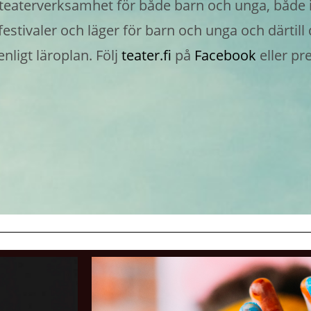
aterverksamhet för både barn och unga, både i F
a festivaler och läger för barn och unga och därt
ligt läroplan. Följ
teater.fi
på
Facebook
eller p