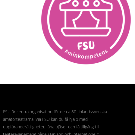
FSU
är centralorganisation för de ca 80 finlandssvenska
amatörteatrarna. Via FSU kan du få hjälp med
uppföranderättigheter, låna pjäser och få tillgång till
teaterevenemang både i Finland och internationellt.