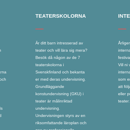
TEATERSKOLORNA
INT
Är ditt barn intresserad av
Årlige
h
teater och vill lära sig mera?
intern
Besök då någon av de 7
festiv
teaterskolorna i
Vill n
arna
Svenskfinland och bekanta
intern
 och
er med deras undervisning.
som er
Grundläggande
att fö
konstundervisning (GKU) i
eller 
teater är målinriktad
teater
ds
undervisning.
d
Undervisningen styrs av en
riksomfattande läroplan och