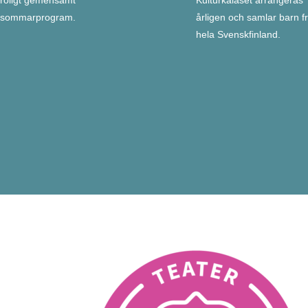
roligt gemensamt
Kulturkalaset arrangeras
sommarprogram.
årligen och samlar barn f
hela Svenskfinland.