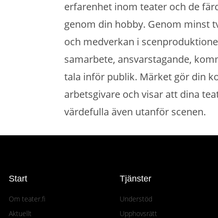
erfarenhet inom teater och de fär
genom din hobby. Genom minst två
och medverkan i scenproduktioner
samarbete, ansvarstagande, kom
tala inför publik. Märket gör din 
arbetsgivare och visar att dina te
värdefulla även utanför scenen.
Start
Tjänster
Om teater.fi
Understöd
Aktuellt
Upphovsrätt