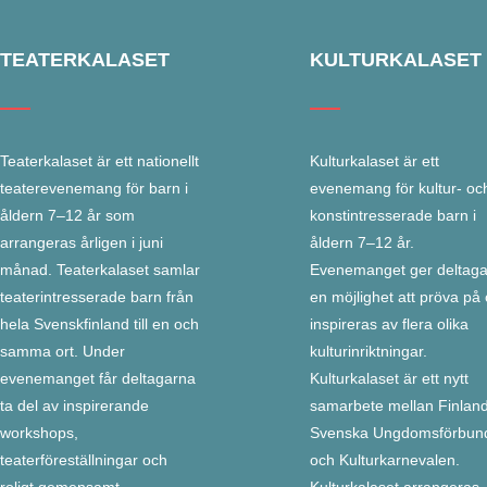
TEATERKALASET
KULTURKALASET
Teaterkalaset är ett nationellt
Kulturkalaset är ett
teaterevenemang för barn i
evenemang för kultur- oc
åldern 7–12 år som
konstintresserade barn i
arrangeras årligen i juni
åldern 7–12 år.
månad. Teaterkalaset samlar
Evenemanget ger deltag
teaterintresserade barn från
en möjlighet att pröva på
hela Svenskfinland till en och
inspireras av flera olika
samma ort. Under
kulturinriktningar.
evenemanget får deltagarna
Kulturkalaset är ett nytt
ta del av inspirerande
samarbete mellan Finlan
workshops,
Svenska Ungdomsförbun
teaterföreställningar och
och Kulturkarnevalen.